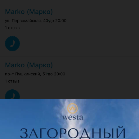
Marko (Марко)
ул. Первомайская
,
40
до 20:00
1 отзыв
Marko (Марко)
пр-т Пушкинский
,
51
до 20:00
1 отзыв
Marko (Марко)
Минское шоссе
,
31
до 22:00
Нет отзывов.
Оставить первый отзыв