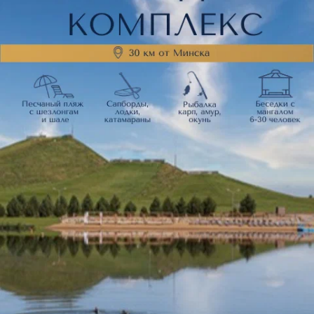
Marko (Марко)
г. Быхов, ул. Ленина
,
39
Нет отзывов.
Оставить первый отзыв
Marko (Марко)
г. Горки, ул. Якубовского
,
29
Нет отзывов.
Оставить первый отзыв
Marko (Марко)